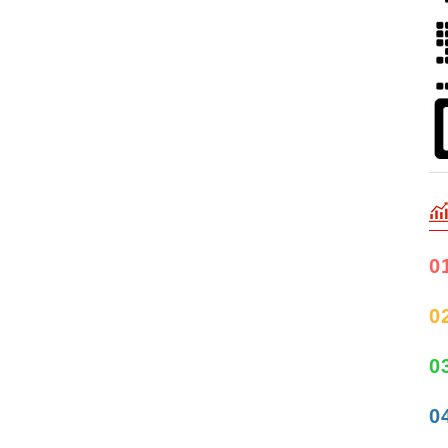
0
0
0
0