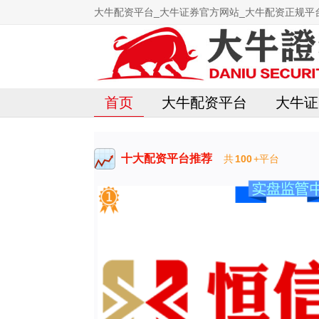
大牛配资平台_大牛证券官方网站_大牛配资正规平
首页
大牛配资平台
大牛证
十大配资平台推荐
共
100
+平台