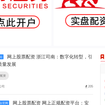
网上股票配资 浙江司南：数字化转型，引
站
质量发展
票配资
公司
205
网上股票配资 网上正规配资平台：安
台官网