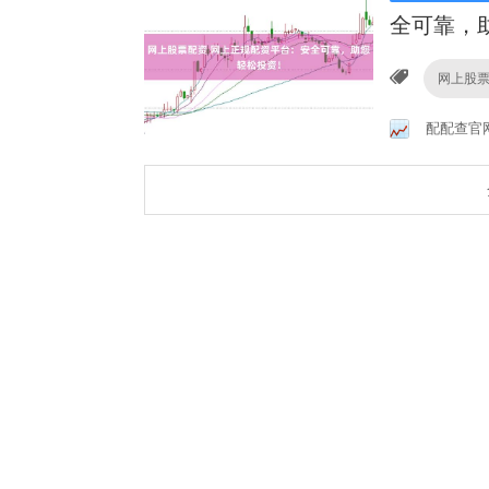
全可靠，
网上股
配配查官