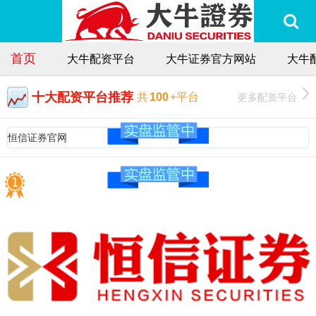
首页
大牛配资平台
大牛证券官方网站
大牛
十大配资平台推荐
更多配资平台
共
100
+平台
恒信证券官网