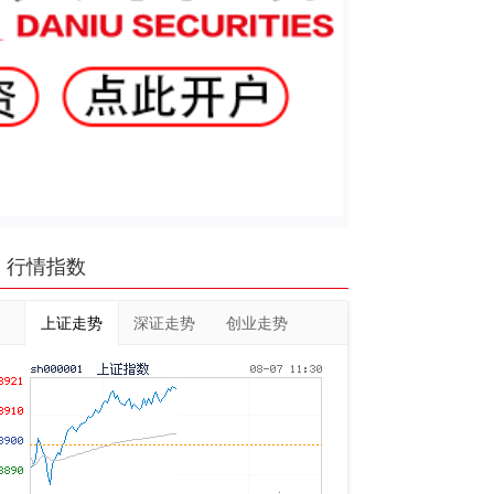
行情指数
上证走势
深证走势
创业走势