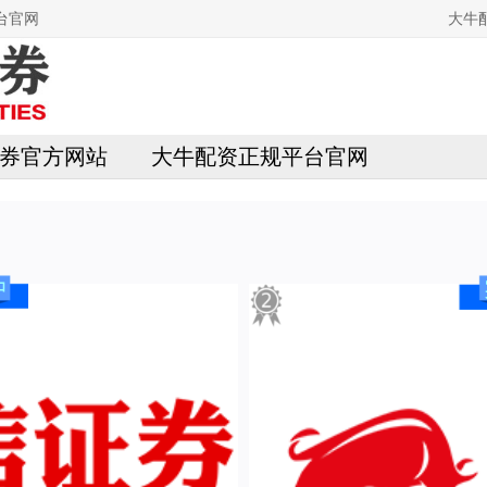
台官网
大牛
券官方网站
大牛配资正规平台官网