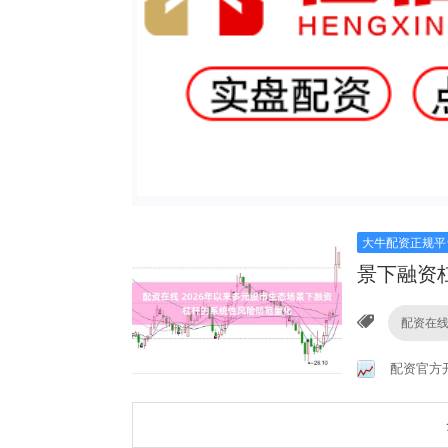
大牛配资正规平
景下融资
配资在
配资官方