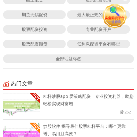
期货无锡配资
最大最正规的配资公司
股票配资投资
专业配资开户
股票配资期货
低利息配资平台有哪些
全部话题标签
热门文章
杠杆炒股app 爱策略配资：专业投资利器，助您
轻松实现财富增
262
炒股软件 探寻最佳股票杠杆平台：哪个更靠
谱、易用且高效？