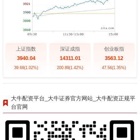
上证指数
深证成指
创业板指
3940.04
14311.01
3563.12
39.69
(1.02%)
200.89
(1.42%)
47.56
(1.35%)
大牛配资平台_大牛证券官方网站_大牛配资正规平
台官网