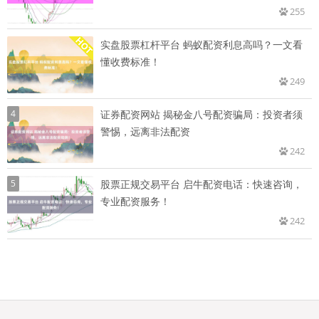
255
实盘股票杠杆平台 蚂蚁配资利息高吗？一文看
懂收费标准！
249
4
证券配资网站 揭秘金八号配资骗局：投资者须
警惕，远离非法配资
242
5
股票正规交易平台 启牛配资电话：快速咨询，
专业配资服务！
242