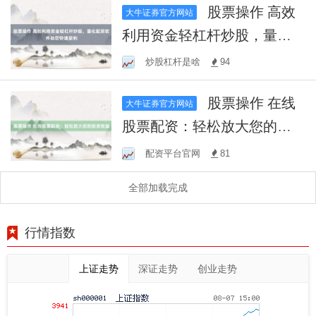
股票操作 高效
大牛证券官方网站
利用资金轻杠杆炒股，量化
配资软件助您快速获利
炒股杠杆是啥
94
股票操作 在线
大牛证券官方网站
股票配资：轻松放大您的投
资收益
配资平台官网
81
全部加载完成
行情指数
上证走势
深证走势
创业走势