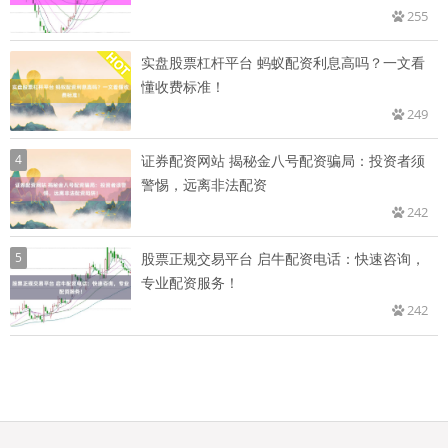
255
实盘股票杠杆平台 蚂蚁配资利息高吗？一文看
懂收费标准！
249
4
证券配资网站 揭秘金八号配资骗局：投资者须
警惕，远离非法配资
242
5
股票正规交易平台 启牛配资电话：快速咨询，
专业配资服务！
242