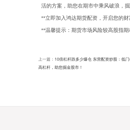
活的方案，助您在期市中乘风破浪，掘
**立即加入鸿达期货配资，开启您的财
**温馨提示：期货市场风险较高股指期
10倍杠杆跌多少爆仓 东营配资炒股：低门
上一篇：
高杠杆，助您掘金股市！