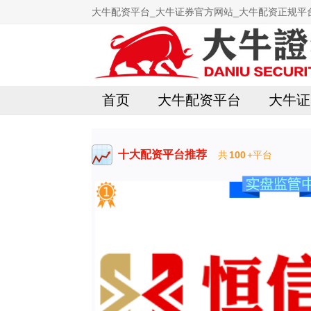
大牛配资平台_大牛证券官方网站_大牛配资正规平
首页
大牛配资平台
大牛证
十大配资平台推荐
共
100
+平台