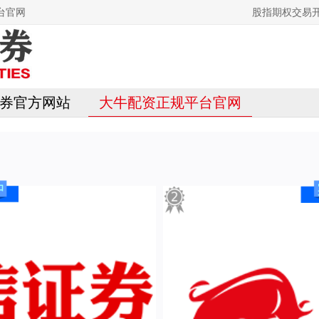
台官网
股指期权交易
券官方网站
大牛配资正规平台官网