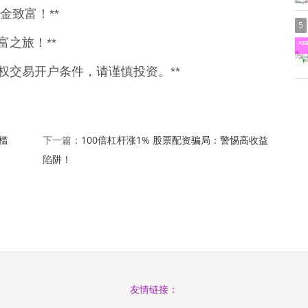
金致富！**
5
富之旅！**
权交易开户条件，请谨慎投资。**
槛
100倍杠杆涨1% 股票配资骗局：警惕高收益
下一篇：
陷阱！
友情链接：