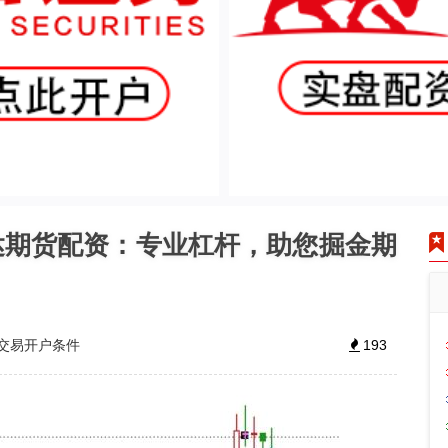
达期货配资：专业杠杆，助您掘金期
交易开户条件
193