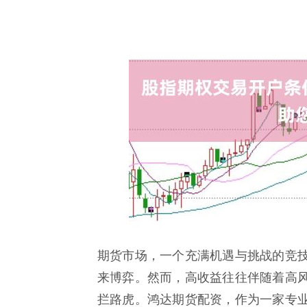
期货市场，一个充满机遇与挑战的竞
来博弈。然而，高收益往往伴随着高
拦路虎。鸿达期货配资，作为一家专