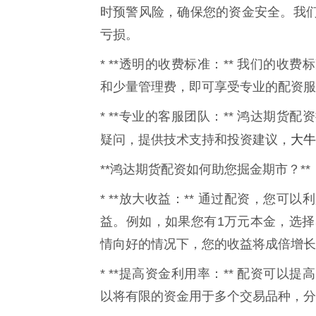
时预警风险，确保您的资金安全。我
亏损。
* **透明的收费标准：** 我们的
和少量管理费，即可享受专业的配资服
* **专业的客服团队：** 鸿达期
大牛
疑问，提供技术支持和投资建议，
**鸿达期货配资如何助您掘金期市？**
* **放大收益：** 通过配资，您
益。例如，如果您有1万元本金，选择
情向好的情况下，您的收益将成倍增长
* **提高资金利用率：** 配资可
以将有限的资金用于多个交易品种，分