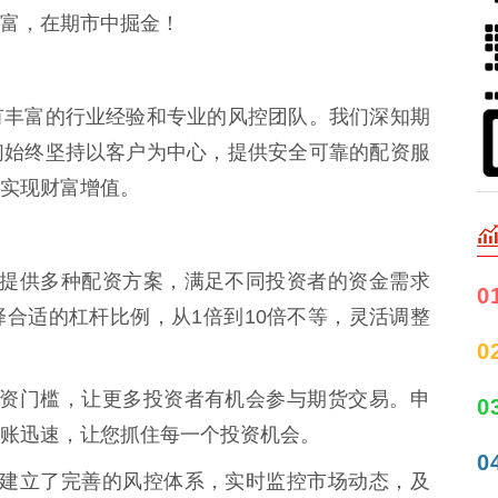
富，在期市中掘金！
有丰富的行业经验和专业的风控团队。我们深知期
们始终坚持以客户为中心，提供安全可靠的配资服
实现财富增值。
货配资提供多种配资方案，满足不同投资者的资金需求
0
合适的杠杆比例，从1倍到10倍不等，灵活调整
0
低了配资门槛，让更多投资者有机会参与期货交易。申
0
账迅速，让您抓住每一个投资机会。
0
货配资建立了完善的风控体系，实时监控市场动态，及