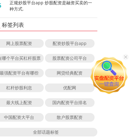
正规炒股平台app 炒股配资是融资买卖的一
5
种方式.
标签列表
网上股票配资
配资炒股平台app
在哪个平台买杠杆股票
股票配资公司平台
最强配资平台有哪些
网贷经典配资
杠杆炒股利息
优配网
最大线上配资
国内配资平台排名
中国配资大平台
散户股票配资
全部话题标签