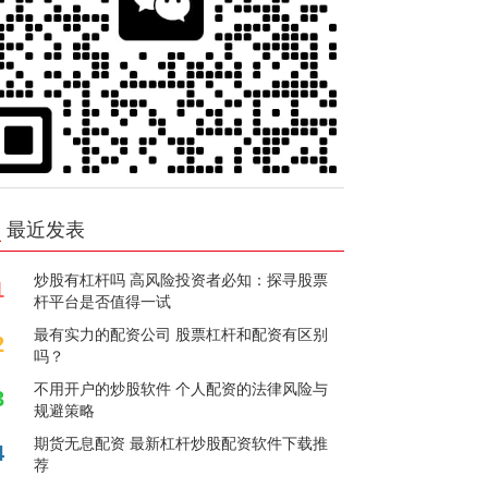
最近发表
炒股有杠杆吗 高风险投资者必知：探寻股票
1
杆平台是否值得一试
最有实力的配资公司 股票杠杆和配资有区别
2
吗？
不用开户的炒股软件 个人配资的法律风险与
3
规避策略
期货无息配资 最新杠杆炒股配资软件下载推
4
荐