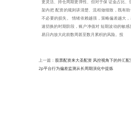
更灵活、持仓周期更弹性、但对于保 证金占比、
架内把 配资的规则讲清楚、流程做细致，既有助
不必要的损失。 情绪依赖越强，策略偏差越大，
速切换的时期阶段，账户净值对 短期波动的敏感
易日内放大此前数周甚至数月累积的风险。投
股票配资来大圣配资 风控视角下的外汇配
上一篇：
2p平台行为偏差监测从长周期演化中提炼