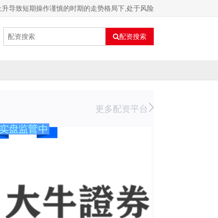
上升导致短期操作谨慎的时期的走势格局下,处于风险
配资搜索
更多配资平台