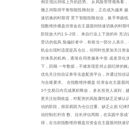
例呈现出持续上升的趋势。 从风险管理视角看，
撤之间取得平衡智能投顾创业，正在成为越来 越
速切换的时期背 景下智能投顾创业，换手率曲线
指数维持横盘但资金在主题股间快速切换的时期中
阶段放大约1.5–2倍， 来自行业上下游的补 
受访的低风 险偏好者中，有相当一部分人表示，
机会出现时适度提高仓位，但同时也更加关注资金
控体系的机构，逐渐在同类服务中形 成差异化
下，回顾 一年数据，不难发现坚持止损纪律的账
优先关注恒信证券等实盘配资平台，并通过恒信证
与合规要求。 在指数维持横盘 但资金在主题股
3个交易日内完成累积释放， 多名投资人谈到，
更关注短期收益，对配资的风险属性缺乏足够认识
动的阶段，很容易因为仓位过重、缺乏止损 纪律
动控制杠杆倍 数、拉长评估周期，在实践中形成
得，在当前指数维持横盘但资金在主题股间快速切