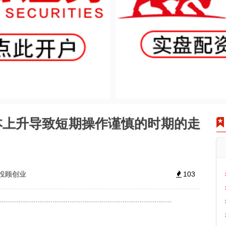
本上升导致短期操作谨慎的时期的走
投顾创业
103