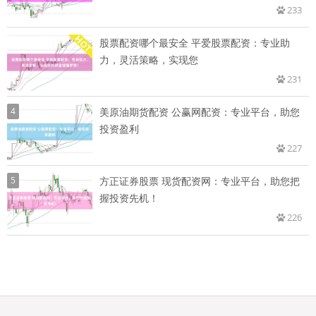
233
股票配资哪个最安全 平爱股票配资：专业助
力，灵活策略，实现您
231
4
美原油期货配资 公赢网配资：专业平台，助您
投资盈利
227
5
方正证券股票 现货配资网：专业平台，助您把
握投资先机！
226