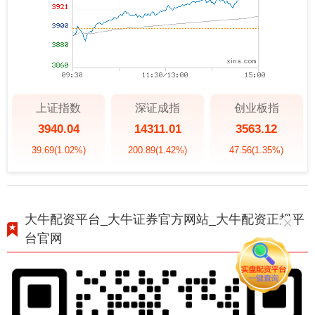
上证指数
深证成指
创业板指
3940.04
14311.01
3563.12
39.69
(1.02%)
200.89
(1.42%)
47.56
(1.35%)
大牛配资平台_大牛证券官方网站_大牛配资正规平
台官网