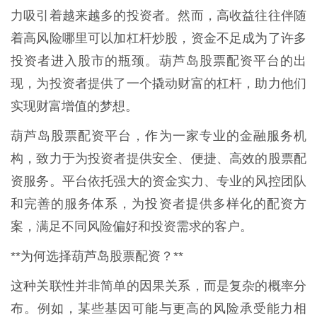
力吸引着越来越多的投资者。然而，高收益往往伴随
着高风险哪里可以加杠杆炒股，资金不足成为了许多
投资者进入股市的瓶颈。葫芦岛股票配资平台的出
现，为投资者提供了一个撬动财富的杠杆，助力他们
实现财富增值的梦想。
葫芦岛股票配资平台，作为一家专业的金融服务机
构，致力于为投资者提供安全、便捷、高效的股票配
资服务。平台依托强大的资金实力、专业的风控团队
和完善的服务体系，为投资者提供多样化的配资方
案，满足不同风险偏好和投资需求的客户。
**为何选择葫芦岛股票配资？**
这种关联性并非简单的因果关系，而是复杂的概率分
布。例如，某些基因可能与更高的风险承受能力相