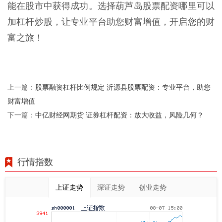
能在股市中获得成功。选择葫芦岛股票配资哪里可以
加杠杆炒股，让专业平台助您财富增值，开启您的财
富之旅！
股票融资杠杆比例规定 沂源县股票配资：专业平台，助您
上一篇：
财富增值
中亿财经网期货 证券杠杆配资：放大收益，风险几何？
下一篇：
行情指数
上证走势
深证走势
创业走势