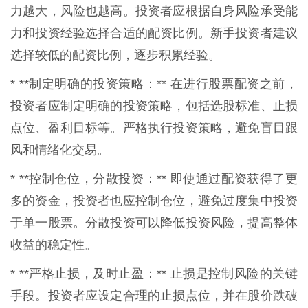
力越大，风险也越高。投资者应根据自身风险承受能
力和投资经验选择合适的配资比例。新手投资者建议
选择较低的配资比例，逐步积累经验。
* **制定明确的投资策略：** 在进行股票配资之前，
投资者应制定明确的投资策略，包括选股标准、止损
点位、盈利目标等。严格执行投资策略，避免盲目跟
风和情绪化交易。
* **控制仓位，分散投资：** 即使通过配资获得了更
多的资金，投资者也应控制仓位，避免过度集中投资
于单一股票。分散投资可以降低投资风险，提高整体
收益的稳定性。
* **严格止损，及时止盈：** 止损是控制风险的关键
手段。投资者应设定合理的止损点位，并在股价跌破