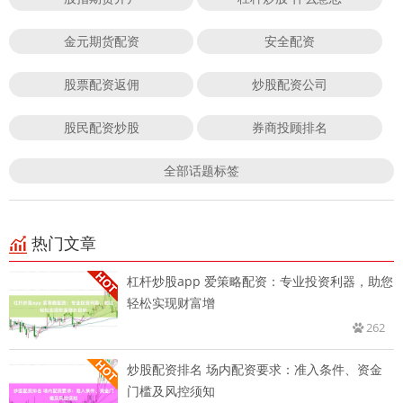
金元期货配资
安全配资
股票配资返佣
炒股配资公司
股民配资炒股
券商投顾排名
全部话题标签
热门文章
杠杆炒股app 爱策略配资：专业投资利器，助您
轻松实现财富增
262
炒股配资排名 场内配资要求：准入条件、资金
门槛及风控须知