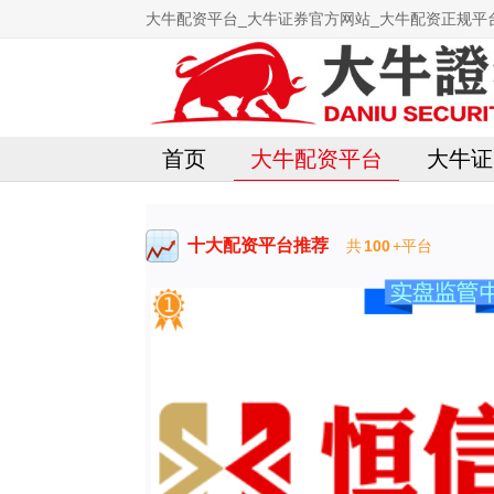
大牛配资平台_大牛证券官方网站_大牛配资正规平
首页
大牛配资平台
大牛证
十大配资平台推荐
共
100
+平台