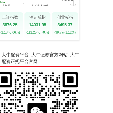
上证指数
深证成指
创业板指
3876.25
14031.95
3495.37
-2.18
(-0.06%)
-112.25
(-0.79%)
-39.77
(-1.12%)
大牛配资平台_大牛证券官方网站_大牛
配资正规平台官网