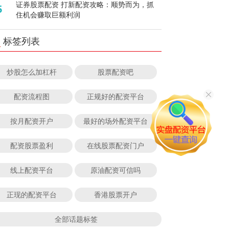
证券股票配资 打新配资攻略：顺势而为，抓
5
住机会赚取巨额利润
标签列表
炒股怎么加杠杆
股票配资吧
配资流程图
正规好的配资平台
按月配资开户
最好的场外配资平台
配资股票盈利
在线股票配资门户
线上配资平台
原油配资可信吗
正现的配资平台
香港股票开户
全部话题标签