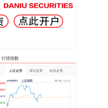
行情指数
上证走势
深证走势
创业走势