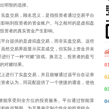
出明智的选择。
。实盘交易，顾名思义，是指投资者通过交易平台
接影响到投资者的资金账户。与之相对的是虚拟盘
投资者的真实资金产生影响。
该平台提供的是虚拟盘交易，而非实盘交易。这些
，虽然交易界面显示买卖成交，但实际上资金并未
进行了一种“对赌”游戏。换言之，投资者的盈亏
的对赌结果。
0
配上进行了实盘交易，并且能够通过该平台在证券
0
投资者认为，同花配提供了一个便捷的通道，使他
0
便能享受到全方位的投资服务。平台通过智能算
0
限和收益预期，为其量身定制个性化的投资组合。